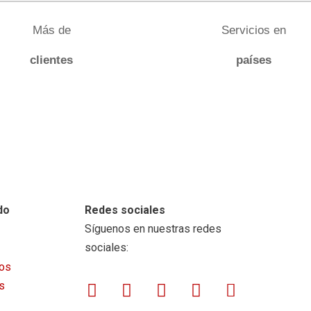
Más de
Servicios en
clientes
países
do
Redes sociales
Síguenos en nuestras redes
sociales:
ios
Facebook
Twitter
Instagram
Youtube
Book-
s
open