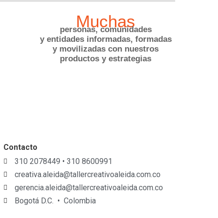
Muchas
personas, comunidades
y entidades informadas, formadas
y movilizadas con nuestros
productos y estrategias
Contacto
310 2078449 • 310 8600991
creativa.aleida@tallercreativoaleida.com.co
gerencia.aleida@tallercreativoaleida.com.co
Bogotá D.C. • Colombia