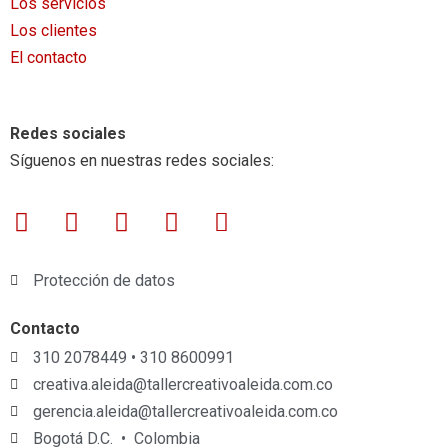
Los servicios
Los clientes
El contacto
Redes sociales
Síguenos en nuestras redes sociales:
Facebook
Twitter
Instagram
Youtube
Book-
open
Protección de datos
Contacto
310 2078449 • 310 8600991
creativa.aleida@tallercreativoaleida.com.co
gerencia.aleida@tallercreativoaleida.com.co
Bogotá D.C. • Colombia